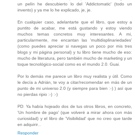
un pelín he descubierto lo del 'Addictomatic' (todo un
invento) y ya me lo he explicado, je, je.
En cualquier caso, adelantarte que el libro, que estoy a
puntito de acabar, me está gustando y estoy viendo
muchos temas concretos muy interesantes. A mi,
particularmente, me encantan las 'multidisplinariedades'
(como puedes apreciar si navegas un poco por mis tres
blogs y mi página personal) y tu libro tiene mucho de eso:
mucho de literatura, pero también mucho de marketing y un
toque tecnológico-social como es el mundo 2.0. Guai.
Por lo demás me parece un libro muy realista y útil. Como
le decía a Adrián, te voy a citar/recomendar en más de un
punto de mi universo 2.0 (y siempre para bien :-) ) así que
no pierdas ripio :-) :-)
PD: Ya había hojeado dos de tus otros libros, en concreto,
'Un hombre de pago' (que volveré a mirar ahora con más
curiosidad) y el libro de 'Visibilidad' que no creo que tarde
en adquirir...
Responder