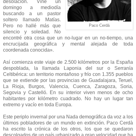
desolación. Vine un
domingo a mediodía
buscando a un pastor
soltero llamado Matías.
Pero no hallé más que
Paco Cerdá
silencio y soledad. No
encontré otra cosa que un no-lugar en un no-tiempo, una
encrucijada geográfica y mental alejada de toda
coordenada conocida».
Así comienza este viaje de 2.500 kilómetros por la España
despoblada, la llamada Laponia del sur o Serranía
Celtibérica: un territorio montañoso y frío con 1.355 pueblos
que se extiende por las provincias de Guadalajara, Teruel,
La Rioja, Burgos, Valencia, Cuenca, Zaragoza, Soria,
Segovia y Castelló. En su interior viven menos de ocho
habitantes por kilómetro cuadrado. No hay un lugar tan
extremo y vacío en toda Europa.
Este periplo invernal por una Nada demográfica da voz a los
últimos pobladores de un mundo en extinción. Paco Cerdà
ha escrito la crónica de los otros, los que se quedaron
descolgados de un país urbanizado a gran velocidad que ha