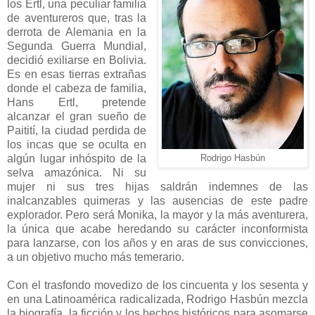
los Ertl, una peculiar familia
de aventureros que, tras la
derrota de Alemania en la
Segunda Guerra Mundial,
decidió exiliarse en Bolivia.
Es en esas tierras extrañas
donde el cabeza de familia,
Hans Ertl, pretende
alcanzar el gran sueño de
Paitití, la ciudad perdida de
los incas que se oculta en
algún lugar inhóspito de la
Rodrigo Hasbún
selva amazónica. Ni su
mujer ni sus tres hijas saldrán indemnes de las
inalcanzables quimeras y las ausencias de este padre
explorador. Pero será Monika, la mayor y la más aventurera,
la única que acabe heredando su carácter inconformista
para lanzarse, con los años y en aras de sus convicciones,
a un objetivo mucho más temerario.
Con el trasfondo movedizo de los cincuenta y los sesenta y
en una Latinoamérica radicalizada, Rodrigo Hasbún mezcla
la biografía, la ficción y los hechos históricos para asomarse