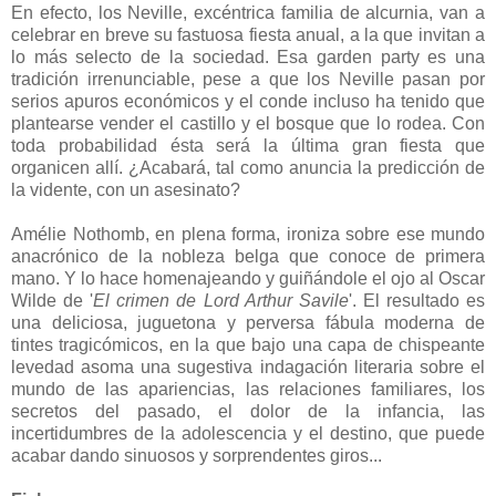
En efecto, los Neville, excéntrica familia de alcurnia, van a
celebrar en breve su fastuosa fiesta anual, a la que invitan a
lo más selecto de la sociedad. Esa garden party es una
tradición irrenunciable, pese a que los Neville pasan por
serios apuros económicos y el conde incluso ha tenido que
plantearse vender el castillo y el bosque que lo rodea. Con
toda probabilidad ésta será la última gran fiesta que
organicen allí. ¿Acabará, tal como anuncia la predicción de
la vidente, con un asesinato?
Amélie Nothomb, en plena forma, ironiza sobre ese mundo
anacrónico de la nobleza belga que conoce de primera
mano. Y lo hace homenajeando y guiñándole el ojo al Oscar
Wilde de '
El crimen de Lord Arthur Savile
'. El resultado es
una deliciosa, juguetona y perversa fábula moderna de
tintes tragicómicos, en la que bajo una capa de chispeante
levedad asoma una sugestiva indagación literaria sobre el
mundo de las apariencias, las relaciones familiares, los
secretos del pasado, el dolor de la infancia, las
incertidumbres de la adolescencia y el destino, que puede
acabar dando sinuosos y sorprendentes giros...