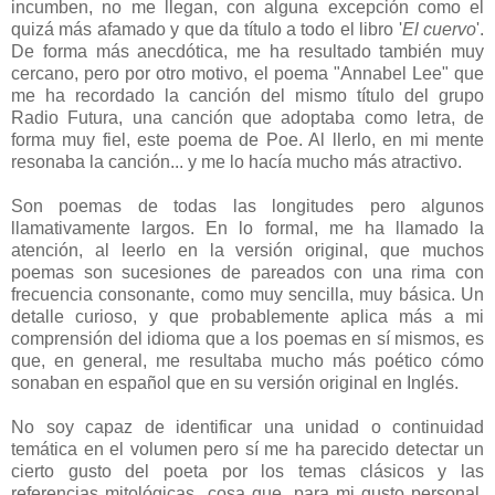
incumben, no me llegan, con alguna excepción como el
quizá más afamado y que da título a todo el libro '
El cuervo
'.
De forma más anecdótica, me ha resultado también muy
cercano, pero por otro motivo, el poema "Annabel Lee" que
me ha recordado la canción del mismo título del grupo
Radio Futura, una canción que adoptaba como letra, de
forma muy fiel, este poema de Poe. Al llerlo, en mi mente
resonaba la canción... y me lo hacía mucho más atractivo.
Son poemas de todas las longitudes pero algunos
llamativamente largos. En lo formal, me ha llamado la
atención, al leerlo en la versión original, que muchos
poemas son sucesiones de pareados con una rima con
frecuencia consonante, como muy sencilla, muy básica. Un
detalle curioso, y que probablemente aplica más a mi
comprensión del idioma que a los poemas en sí mismos, es
que, en general, me resultaba mucho más poético cómo
sonaban en español que en su versión original en Inglés.
No soy capaz de identificar una unidad o continuidad
temática en el volumen pero sí me ha parecido detectar un
cierto gusto del poeta por los temas clásicos y las
referencias mitológicas...cosa que, para mi gusto personal,