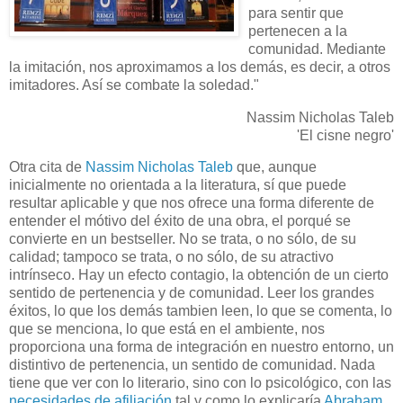
para sentir que
pertenecen a la
comunidad. Mediante
la imitación, nos aproximamos a los demás, es decir, a otros
imitadores. Así se combate la soledad."
Nassim Nicholas Taleb
'El cisne negro'
Otra cita de
Nassim Nicholas Taleb
que, aunque
inicialmente no orientada a la literatura, sí que puede
resultar aplicable y que nos ofrece una forma diferente de
entender el mótivo del éxito de una obra, el porqué se
convierte en un bestseller. No se trata, o no sólo, de su
calidad; tampoco se trata, o no sólo, de su atractivo
intrínseco. Hay un efecto contagio, la obtención de un cierto
sentido de pertenencia y de comunidad. Leer los grandes
éxitos, lo que los demás tambien leen, lo que se comenta, lo
que se menciona, lo que está en el ambiente, nos
proporciona una forma de integración en nuestro entorno, un
distintivo de pertenencia, un sentido de comunidad. Nada
tiene que ver con lo literario, sino con lo psicológico, con las
necesidades de afiliación
tal y como lo explicaría
Abraham