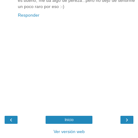
es bueno, me da algo de pereza...pero no dejo de sentirme
un poco raro por eso :-)
Responder
‹
›
Inicio
Ver versión web