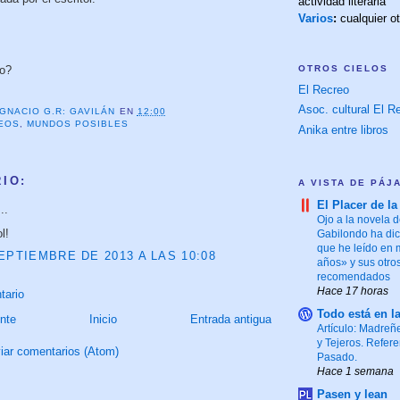
actividad literaria
Varios
:
cualquier o
OTROS CIELOS
so?
El Recreo
Asoc. cultural El Re
IGNACIO G.R: GAVILÁN
EN
12:00
EOS
,
MUNDOS POSIBLES
Anika entre libros
IO:
A VISTA DE PÁJ
El Placer de la
..
Ojo a la novela d
l!
Gabilondo ha dic
que he leído en
EPTIEMBRE DE 2013 A LAS 10:08
años» y sus otro
recomendados
Hace 17 horas
tario
Todo está en l
nte
Inicio
Entrada antigua
Artículo: Madreñ
y Tejeros. Refere
iar comentarios (Atom)
Pasado.
Hace 1 semana
Pasen y lean