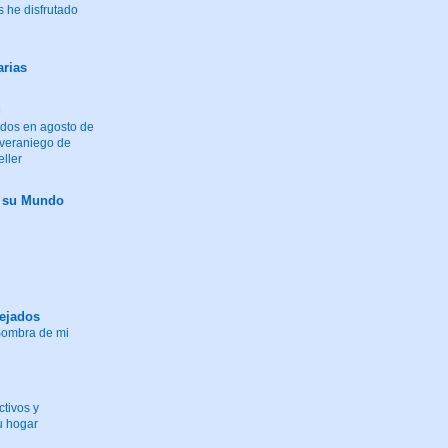
 he disfrutado
arias
g
idos en agosto de
 veraniego de
eller
y su Mundo
tejados
"Sombra de mi
tivos y
u hogar