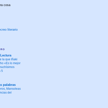
tra cosa
creo literario
ARO
 Lectura
e la que Iñaki
ho «Es lo mejor
 muchísimos
s 5
as palabras
eros, Mansoleas
ncias del