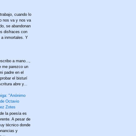
trabajo, cuando lo
no nos va y nos va
do, se abandonan
os disfraces con
 a inmortales. Y
scribo a mano...,
e me parezco un
mi padre en el
probar el bisturí
critura abre y...
miga: "Anónimo
 de Octavio
ez Zotes
 de la poesía es
erente. A pesar de
uy técnico donde
onancias y