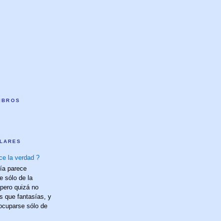
LIBROS
LARES
ce la verdad ?
fía parece
e sólo de la
 pero quizá no
s que fantasías, y
 ocuparse sólo de