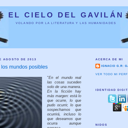
EL CIELO DEL GAVILÁN
VOLANDO POR LA LITERATURA Y LAS HUMANIDADES
E AGOSTO DE 2013
ACERCA DE MI
o los mundos posibles
IGNACIO G.R: G
VER TODO MI PERF
"
En el mundo real
las cosas suceden
solo de una manera.
IDENTIDAD DIGI
En la ficción hay
más margen: está lo
que ocurre, lo que
pudo ocurrir, lo que
sospechamos que
ocurrirá, incluso lo
que deseamos que
ocurra aunque
NIDOS
parezca