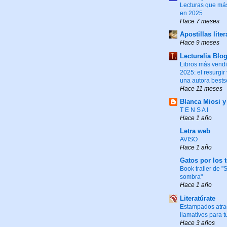
Lecturas que más
en 2025
Hace 7 meses
Apostillas liter
Hace 9 meses
Lecturalia Blo
Libros más vend
2025: el resurgir
una autora bests
Hace 11 meses
Blanca Miosi 
T E N S A I
Hace 1 año
Letra web
AVISO
Hace 1 año
Gatos por los 
Book trailer de 
sombra"
Hace 1 año
Literatúrate
Estampados atrac
llamativos para t
Hace 3 años