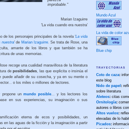
improbable."
Mundo Azul
Marian Izaguirre
'La vida cuando era nuestra'
La vida de color az
 de los personajes principales de la novela '
La vida
a nuestra
' de
Marian Izaguirre
. Se trata de Rose, una
ulta, amante de los libros y que también se ha
Blue chip
scritura de unas memorias.
ose recoge una cualidad maravillosa de la literatura
TRAYECTORIAS
rtura de
posibilidades
, las que explicita o insinúa el
Coto de caza
:
info
que puede añadir de su cosecha, y ya en su mente o
este blog
ector... o los miles o millones de lectores.
Nido de papel
:
refl
sobre literatura
 y propone un
mundo posible
... y los lectores los
Aleteos
:
citas com
base en sus experiencias, su imaginación o sus
Ornitología
:
comen
autores o libros co
Altos vuelos
:
refl
ificación eterna de ecos y posibilidades, un
elevadas de lo habi
as en las aguas de la ficción y la imaginación a partir
Picados
:
informaci
ada por el escritor.