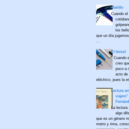
Martillo
Cuando el 
cotidia
golpean
los bell
que un día jugamos
...
El bisturí
" Cuando e
creo qu
poco a 
acto de 
eléctrico, pues la es
Lectura a
viajero"
Fernánd
La lectura
algo dif
que es un género m
metro y rima, cons