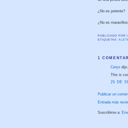
¿No es potente?
¿No es maravillo
PUBLICADO POR
ETIQUETAS:
ALET
1 COMENTAR
Cerys
dijo.
This is coo
25 DE S
Publicar un comen
Entrada más recie
Suscribirse a:
Env