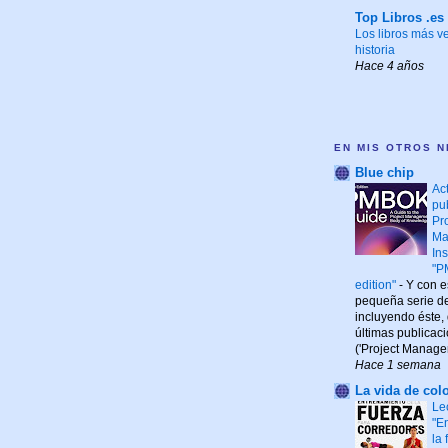
Top Libros .es
Los libros más v
historia
Hace 4 años
EN MIS OTROS N
Blue chip
Ac
pu
Pr
Ma
Ins
"P
edition"
-
Y con es
pequeña serie de 
incluyendo éste,
últimas publicac
('Project Managem
Hace 1 semana
La vida de colo
Le
"E
la