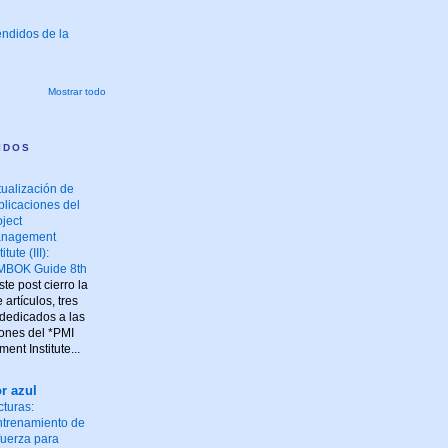
endidos de la
Mostrar todo
IDOS
tualización de
blicaciones del
oject
nagement
titute (III):
MBOK Guide 8th
te post cierro la
artículos, tres
 dedicados a las
iones del *PMI
ent Institute...
r azul
cturas:
ntrenamiento de
 fuerza para