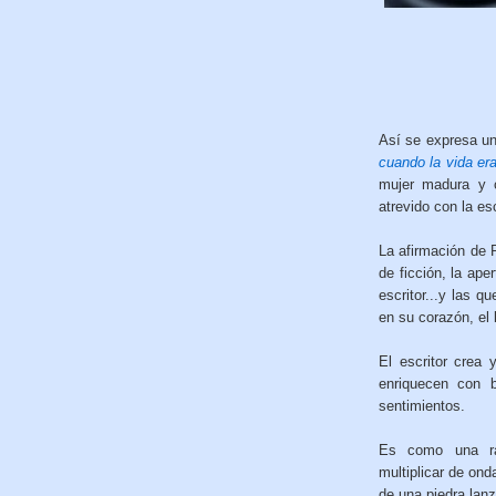
Así se expresa uno
cuando la vida er
mujer madura y c
atrevido con la e
La afirmación de R
de ficción, la ape
escritor...y las 
en su corazón, el l
El escritor crea
enriquecen con 
sentimientos.
Es como una ram
multiplicar de ond
de una piedra lanz