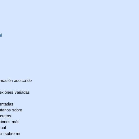
ul
rmación acerca de
exiones variadas
entadas
tarios sobre
ncretos
exiones más
tual
ón sobre mi