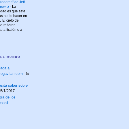
rredores" de Jeff
rowitz
-
La
rdad es que este
las suelo hacer en
 'El cielo del
e refieren
 a ficción o a
 EL MUNDO
lada a
iogavilan.com
- 5/
sita saber sobre
 5/1/2017
ía de los
onard