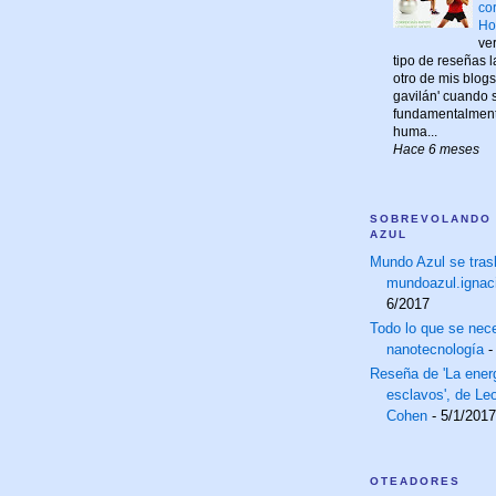
co
Ho
ve
tipo de reseñas 
otro de mis blogs,
gavilán' cuando s
fundamentalmente
huma...
Hace 6 meses
SOBREVOLANDO
AZUL
Mundo Azul se tras
mundoazul.ignac
6/2017
Todo lo que se nece
nanotecnología
-
Reseña de 'La energ
esclavos', de Le
Cohen
- 5/1/2017
OTEADORES