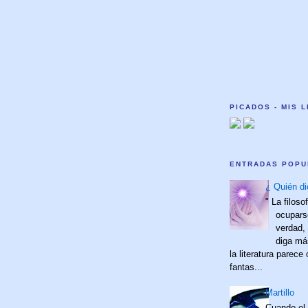
PICADOS - MIS 
ENTRADAS POPU
¿ Quién di
" La filoso
ocupars
verdad,
diga má
la literatura parece
fantas...
Martillo
Cuando el 