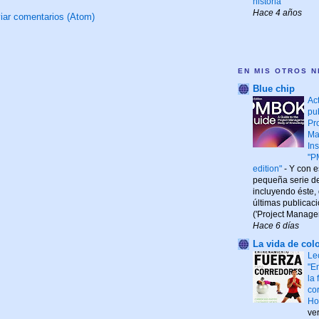
historia
Hace 4 años
iar comentarios (Atom)
EN MIS OTROS N
Blue chip
Ac
pu
Pr
Ma
Ins
"P
edition"
-
Y con es
pequeña serie de 
incluyendo éste,
últimas publicac
('Project Managem
Hace 6 días
La vida de colo
Le
"E
la
co
Ho
ve