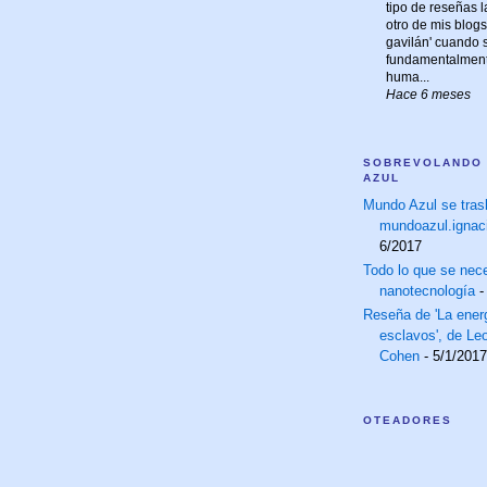
tipo de reseñas 
otro de mis blogs,
gavilán' cuando s
fundamentalmente
huma...
Hace 6 meses
SOBREVOLANDO
AZUL
Mundo Azul se tras
mundoazul.ignac
6/2017
Todo lo que se nece
nanotecnología
-
Reseña de 'La energ
esclavos', de Le
Cohen
- 5/1/2017
OTEADORES