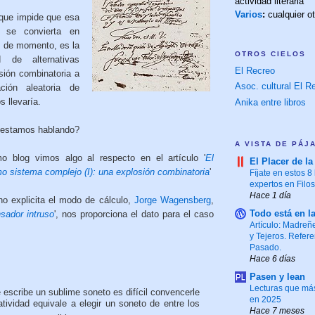
actividad literaria
Varios
:
cualquier o
 que impide que esa
ra se convierta en
s de momento, es la
OTROS CIELOS
 de alternativas
El Recreo
osión combinatoria a
Asoc. cultural El Re
ión aleatoria de
s llevaría.
Anika entre libros
 estamos hablando?
A VISTA DE PÁJ
 blog vimos algo al respecto en el artículo '
El
El Placer de la
mo sistema complejo (I): una explosión combinatoria
'
Fíjate en estos 8 
expertos en Filo
Hace 1 día
o explicita el modo de cálculo,
Jorge Wagensberg
,
Todo está en l
sador intruso
', nos proporciona el dato para el caso
Artículo: Madreñ
y Tejeros. Refere
Pasado.
Hace 6 días
Pasen y lean
Lecturas que más
 escribe un sublime soneto es difícil convencerle
en 2025
tividad equivale a elegir un soneto de entre los
Hace 7 meses