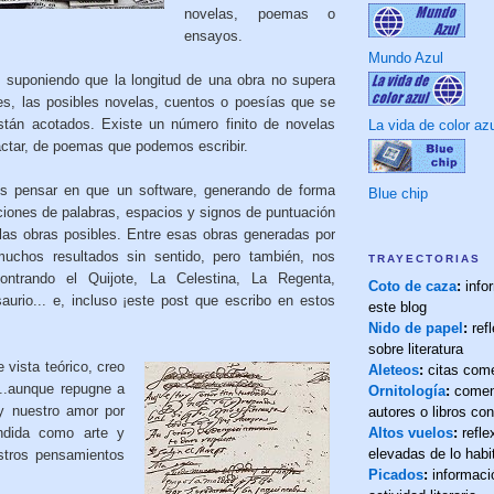
novelas, poemas o
ensayos.
Mundo Azul
 suponiendo que la longitud de una obra no supera
tes, las posibles novelas, cuentos o poesías que se
stán acotados. Existe un número finito de novelas
La vida de color az
ctar, de poemas que podemos escribir.
os pensar en que un software, generando de forma
Blue chip
ciones de palabras, espacios y signos de puntuación
s las obras posibles. Entre esas obras generadas por
muchos resultados sin sentido, pero también, nos
TRAYECTORIAS
ontrando el Quijote, La Celestina, La Regenta,
Coto de caza
:
info
aurio... e, incluso ¡este post que escribo en estos
este blog
Nido de papel
:
refl
sobre literatura
 vista teórico, creo
Aleteos
:
citas com
...aunque repugne a
Ornitología
:
comen
 y nuestro amor por
autores o libros co
Altos vuelos
:
refl
tendida como arte y
elevadas de lo habi
stros pensamientos
Picados
:
informaci