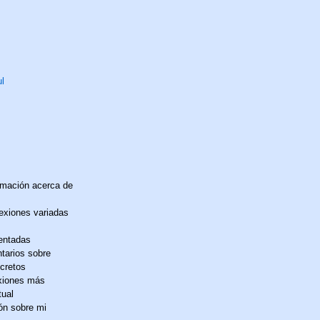
ul
rmación acerca de
exiones variadas
entadas
tarios sobre
ncretos
exiones más
tual
ón sobre mi