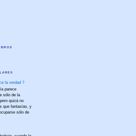
LIBROS
LARES
ce la verdad ?
fía parece
e sólo de la
 pero quizá no
s que fantasías, y
 ocuparse sólo de
trabajo, cuando lo