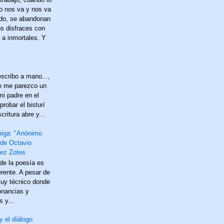
no nos va y nos va
do, se abandonan
os disfraces con
 a inmortales. Y
scribo a mano...,
e me parezco un
mi padre en el
probar el bisturí
critura abre y...
miga: "Anónimo
 de Octavio
ez Zotes
 de la poesía es
erente. A pesar de
uy técnico donde
onancias y
 y...
y el diálogo