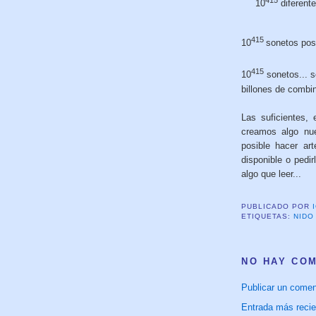
10
diferente
415
10
sonetos posi
415
10
sonetos... 
billones de combi
Las suficientes, 
creamos algo nue
posible hacer ar
disponible o pedi
algo que leer...
PUBLICADO POR
ETIQUETAS:
NIDO
NO HAY CO
Publicar un comen
Entrada más recie