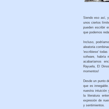
Siendo eso así, y
unos ciertos lími
pueden escribir e
que podemos reda
Incluso, podríam
aleatoria combina
'escribiese' toda
sofware, habría 
acabaríamos enc
Rayuela, El Dinos
momentos!
Desde un punto de
que es innegable
nuestra intuición
la literatura en
expresión de nue
y sentimientos.