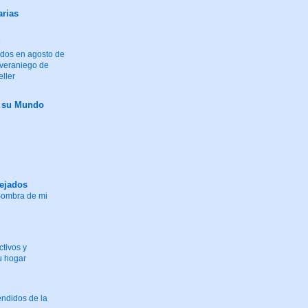
arias
g
idos en agosto de
 veraniego de
eller
y su Mundo
tejados
"Sombra de mi
tivos y
u hogar
endidos de la