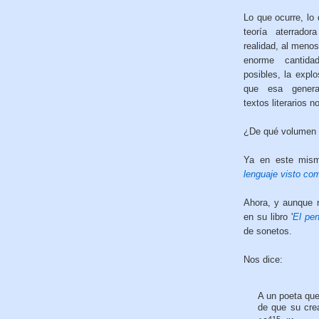
Lo que ocurre, lo
teoría aterrado
realidad, al meno
enorme cantidad
posibles, la expl
que esa generac
textos literarios no
¿De qué volumen
Ya en este mismo
lenguaje visto co
Ahora, y aunque n
en su libro '
El pen
de sonetos.
Nos dice:
A un poeta que
de que su crea
415