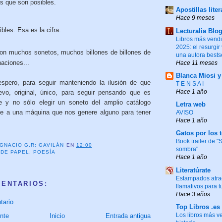
s que son posibles.
Apostillas liter
Hace 9 meses
bles. Esa es la cifra.
Lecturalia Blo
Libros más vend
2025: el resurgir
son muchos sonetos, muchos billones de billones de
una autora bests
naciones...
Hace 11 meses
Blanca Miosi 
espero, para seguir manteniendo la ilusión de que
T E N S A I
Hace 1 año
vo, original, único, para seguir pensando que es
te y no sólo elegir un soneto del amplio catálogo
Letra web
rle a una máquina que nos genere alguno para tener
AVISO
Hace 1 año
Gatos por los 
Book trailer de 
IGNACIO G.R: GAVILÁN
EN
12:00
sombra"
 DE PAPEL
,
POESÍA
Hace 1 año
Literatúrate
Estampados atrac
MENTARIOS:
llamativos para t
Hace 3 años
tario
Top Libros .es
Los libros más v
nte
Inicio
Entrada antigua