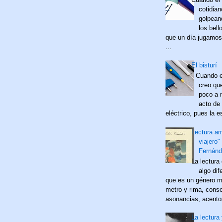
cotidia
golpean
los bell
que un día jugamos
...
El bisturí
" Cuando e
creo qu
poco a 
acto de 
eléctrico, pues la es
Lectura a
viajero"
Fernánd
La lectura
algo dif
que es un género m
metro y rima, cons
asonancias, acentos
La lectura 