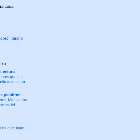
tra cosa
creo literario
ARO
 Lectura
libros que los
sofía aconsejan
as palabras
eros, Mansoleas
ncias del
 he disfrutado