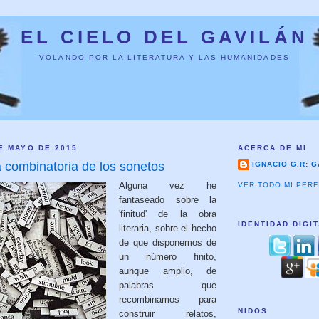
EL CIELO DEL GAVILÁN
VOLANDO POR LA LITERATURA Y LAS HUMANIDADES
E MAYO DE 2015
ACERCA DE MI
a combinatoria de los sonetos
IGNACIO G.R: G
Alguna vez he
VER TODO MI PERF
fantaseado sobre la
'finitud' de la obra
IDENTIDAD DIGI
literaria, sobre el hecho
de que disponemos de
un número finito,
aunque amplio, de
palabras que
recombinamos para
NIDOS
construir relatos,