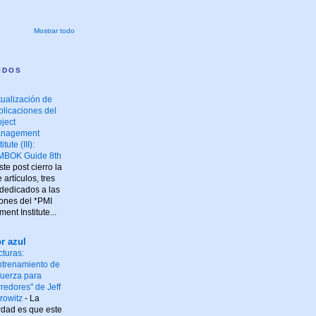
Mostrar todo
IDOS
tualización de
blicaciones del
oject
nagement
titute (III):
MBOK Guide 8th
te post cierro la
artículos, tres
 dedicados a las
iones del *PMI
ent Institute...
r azul
cturas:
ntrenamiento de
 fuerza para
rredores" de Jeff
rowitz
-
La
rdad es que este