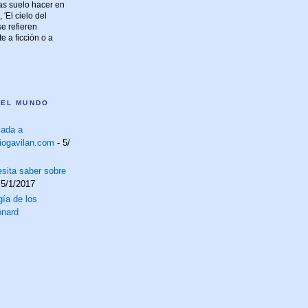
las suelo hacer en
 'El cielo del
e refieren
 a ficción o a
 EL MUNDO
lada a
iogavilan.com
- 5/
sita saber sobre
 5/1/2017
ía de los
onard