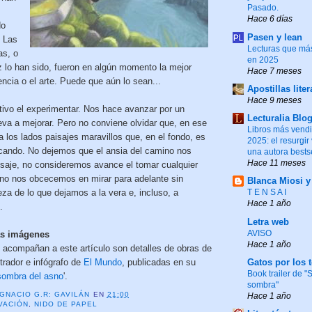
Pasado.
Hace 6 días
do
Pasen y lean
. Las
Lecturas que más
as, o
en 2025
z lo han sido, fueron en algún momento la mejor
Hace 7 meses
encia o el arte. Puede que aún lo sean...
Apostillas liter
Hace 9 meses
itivo el experimentar. Nos hace avanzar por un
Lecturalia Blo
eva a mejorar. Pero no conviene olvidar que, en ese
Libros más vend
 los lados paisajes maravillos que, en el fondo, es
2025: el resurgir
cando. No dejemos que el ansia del camino nos
una autora bests
Hace 11 meses
aisaje, no consideremos avance el tomar cualquier
 no nos obcecemos en mirar para adelante sin
Blanca Miosi 
eza de lo que dejamos a la vera e, incluso, a
T E N S A I
Hace 1 año
.
Letra web
AVISO
as imágenes
Hace 1 año
acompañan a este artículo son detalles de obras de
strador e infógrafo de
El Mundo
, publicadas en su
Gatos por los 
Book trailer de 
sombra del asno
'.
sombra"
IGNACIO G.R: GAVILÁN
EN
21:00
Hace 1 año
VACIÓN
,
NIDO DE PAPEL