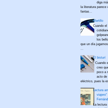
diga má
la literatura parece
fantas...
Martillo
Cuando el 
cotidia
golpean
los bell
que un día jugamos
...
El bisturí
" Cuando e
creo qu
poco a 
acto de 
eléctrico, pues la es
Lectura a
viajero"
Fernánd
La lectura