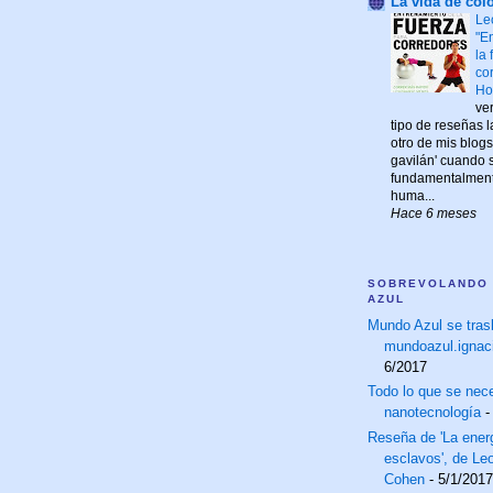
La vida de colo
Le
"E
la
co
Ho
ve
tipo de reseñas 
otro de mis blogs,
gavilán' cuando s
fundamentalmente
huma...
Hace 6 meses
SOBREVOLANDO
AZUL
Mundo Azul se tras
mundoazul.ignac
6/2017
Todo lo que se nece
nanotecnología
-
Reseña de 'La energ
esclavos', de Le
Cohen
- 5/1/2017