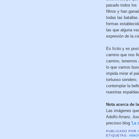
pasado todos los
filtros y han gana
todas las batallas
formas establecid
las que alguna ve
expresión de la ci
Es lícito y es pos
camino que nos ll
camino, tenemos a
lo que vamos bus
impida mirar el p
tortuoso sendero,
contemplar la bell
nuestras espaldas
Nota acerca de l
Las imágenes que 
Adolfo Arranz, ilu
precioso blog '
La 
PUBLICADO POR
ETIQUETAS:
INNO