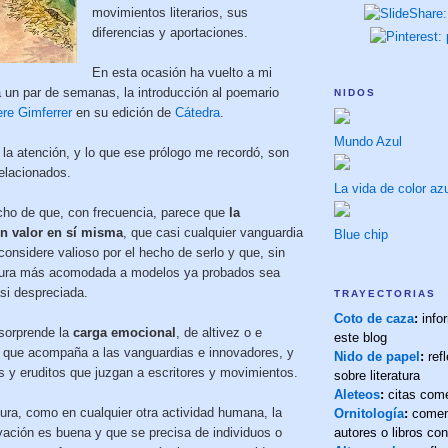
movimientos literarios, sus
diferencias y aportaciones.
En esta ocasión ha vuelto a mi
á un par de semanas, la introducción al poemario
NIDOS
re Gimferrer
en su edición de
Cátedra
.
Mundo Azul
 la atención, y lo que ese prólogo me recordó, son
relacionados.
La vida de color az
echo de que, con frecuencia, parece que
la
n valor en sí misma
, que casi cualquier vanguardia
Blue chip
onsidere valioso por el hecho de serlo y que, sin
atura más acomodada a modelos ya probados sea
si despreciada.
TRAYECTORIAS
Coto de caza
:
info
 sorprende la
carga emocional
, de altivez o e
este blog
, que acompaña a las vanguardias e innovadores, y
Nido de papel
:
refl
os y eruditos que juzgan a escritores y movimientos.
sobre literatura
Aleteos
:
citas com
tura, como en cualquier otra actividad humana, la
Ornitología
:
comen
vación es buena y que se precisa de individuos o
autores o libros co