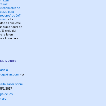
r azul
cturas:
ntrenamiento de
 fuerza para
rredores" de Jeff
rowitz
-
La
rdad es que este
las suelo hacer en
 'El cielo del
e refieren
 a ficción o a
 EL MUNDO
lada a
iogavilan.com
- 5/
sita saber sobre
 5/1/2017
ía de los
onard