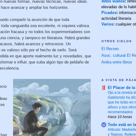
Altos vuelos
:
refl
n nuevas formas, nuevas técnicas, nuevas ideas.
elevadas de lo habi
 hace avanzar y ampliar los horizontes.
Picados
:
informaci
actividad literaria
uedo compartir la asunción de que toda
Varios
:
cualquier o
toda vanguardia sea excelente, ni siquiera valiosa.
ción fracasa y no todos los experimentadores son
guna ciencia, y tampoco en literatura. Habrá grandes
OTROS CIELOS
racasos, habrá avances y retrocesos. Un
El Recreo
es valioso sólo por el hecho de serlo. Será
Asoc. cultural El Re
edida en que aporte realmente luz y novedades, que
formar e influir, que suba algún tipo de peldaño de
Anika entre libros
 excelencia.
A VISTA DE PÁJ
ecio
El Placer de la
Ojo a la novela d
Gabilondo ha dic
ideas
que he leído en
tes
años» y sus otro
recomendados
Hace 10 horas
Todo está en l
Artículo: Madreñ
y Tejeros. Refere
 han