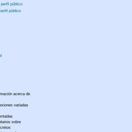
ul
rmación acerca de
exiones variadas
entadas
tarios sobre
ncretos