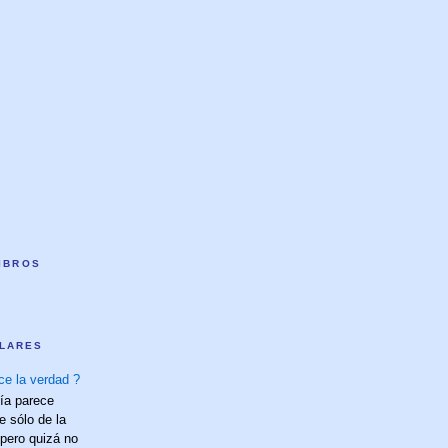
LIBROS
LARES
ce la verdad ?
fía parece
e sólo de la
 pero quizá no