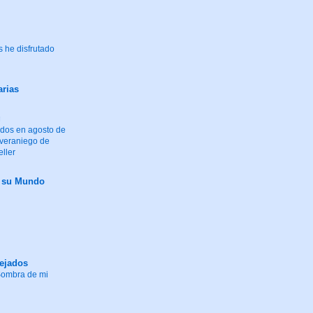
 he disfrutado
arias
g
idos en agosto de
 veraniego de
eller
y su Mundo
tejados
"Sombra de mi