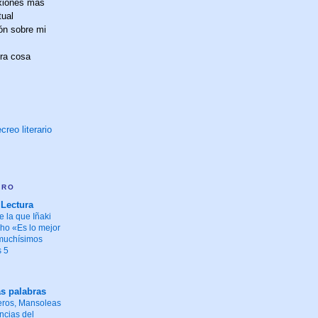
exiones más
tual
ón sobre mi
tra cosa
creo literario
ARO
 Lectura
e la que Iñaki
ho «Es lo mejor
 muchísimos
s 5
as palabras
eros, Mansoleas
ncias del