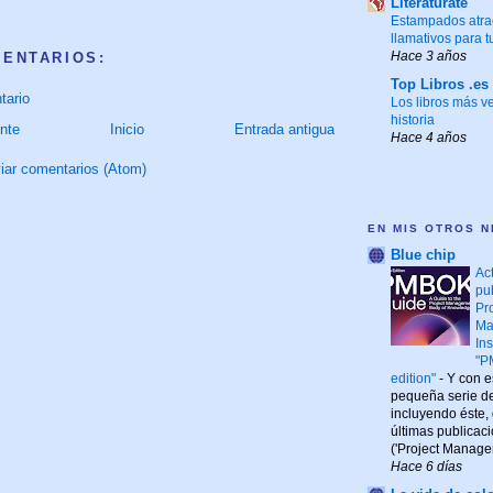
Literatúrate
Estampados atrac
llamativos para t
Hace 3 años
MENTARIOS:
Top Libros .es
tario
Los libros más v
historia
nte
Inicio
Entrada antigua
Hace 4 años
iar comentarios (Atom)
EN MIS OTROS N
Blue chip
Ac
pu
Pr
Ma
Ins
"P
edition"
-
Y con es
pequeña serie de 
incluyendo éste,
últimas publicac
('Project Managem
Hace 6 días