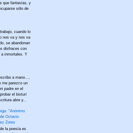
s que fantasías, y
 ocuparse sólo de
trabajo, cuando lo
no nos va y nos va
do, se abandonan
os disfraces con
 a inmortales. Y
scribo a mano...,
e me parezco un
mi padre en el
probar el bisturí
critura abre y...
miga: "Anónimo
 de Octavio
ez Zotes
 de la poesía es