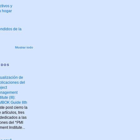
tivos y
u hogar
endidos de la
Mostrar todo
IDOS
tualización de
blicaciones del
oject
nagement
titute (III):
MBOK Guide 8th
te post cierro la
artículos, tres
 dedicados a las
iones del *PMI
ent Institute...