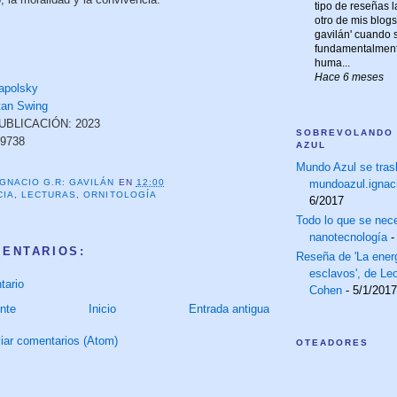
tipo de reseñas 
otro de mis blogs,
gavilán' cuando s
fundamentalmente
huma...
Hace 6 meses
apolsky
tan Swing
BLICACIÓN: 2023
SOBREVOLANDO
79738
AZUL
Mundo Azul se tras
mundoazul.ignac
IGNACIO G.R: GAVILÁN
EN
12:00
CIA
,
LECTURAS
,
ORNITOLOGÍA
6/2017
Todo lo que se nece
nanotecnología
-
MENTARIOS:
Reseña de 'La energ
esclavos', de Le
tario
Cohen
- 5/1/2017
nte
Inicio
Entrada antigua
iar comentarios (Atom)
OTEADORES