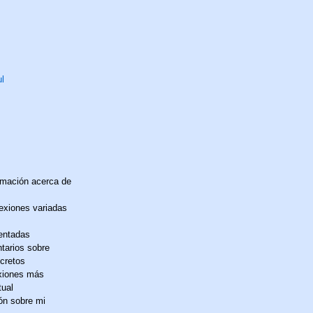
ul
rmación acerca de
exiones variadas
entadas
tarios sobre
ncretos
exiones más
tual
ón sobre mi