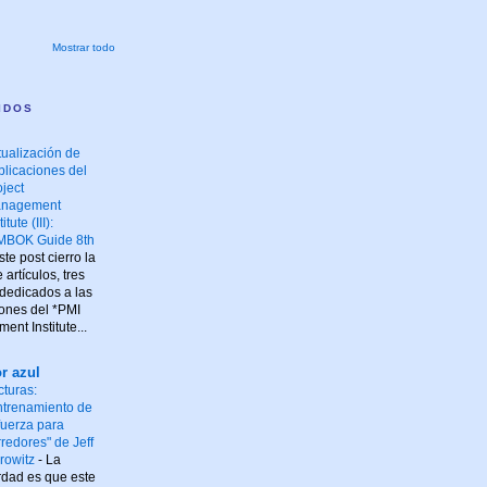
Mostrar todo
IDOS
tualización de
blicaciones del
oject
nagement
titute (III):
MBOK Guide 8th
te post cierro la
artículos, tres
 dedicados a las
iones del *PMI
ent Institute...
r azul
cturas:
ntrenamiento de
 fuerza para
rredores" de Jeff
rowitz
-
La
rdad es que este