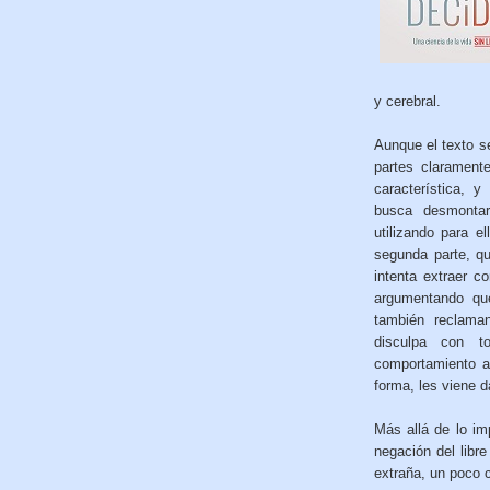
y cerebral.
Aunque el texto se
partes clarament
característica, y
busca desmontar 
utilizando para e
segunda parte, qu
intenta extraer c
argumentando qu
también reclama
disculpa con t
comportamiento a
forma, les viene d
Más allá de lo im
negación del libr
extraña, un poco c