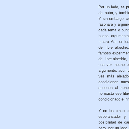
Por un lado, es pr
del autor, y tamb
Y, sin embargo, c
razonara y argume
cada tema o punto
buena argumentac
macro. Así, en los
del libre albedrí
famoso experimen
del libre albedrío
una vez hecho es
argumento, acumul
vez más alejado
condicionan nue
suponen, al menos
no exista ese lib
condicionado e inf
Y en los cinco ca
esperanzador y 
posibilidad de c
pero, por un lado