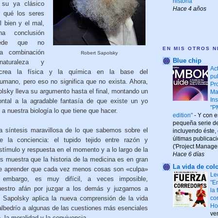
historia
 su ya clásico
Hace 4 años
 qué los seres
 bien y el mal,
a conclusión
puede que no
EN MIS OTROS N
a combinación
Robert Sapolsky
Blue chip
aturaleza y
Ac
crea la física y la química en la base del
pu
mano, pero eso no significa que no exista. Ahora,
Pr
olsky lleva su argumento hasta el final, montando un
Ma
Ins
frontal a la agradable fantasía de que existe un yo
"P
a nuestra biología lo que tiene que hacer.
edition"
-
Y con es
pequeña serie de 
na síntesis maravillosa de lo que sabemos sobre el
incluyendo éste,
últimas publicac
e la conciencia: el tupido tejido entre razón y
('Project Managem
stímulo y respuesta en el momento y a lo largo de la
Hace 6 días
s muestra que la historia de la medicina es en gran
La vida de colo
 de aprender que cada vez menos cosas son «culpa»
Le
 embargo, es muy difícil, a veces imposible,
"E
uestro afán por juzgar a los demás y juzgarnos a
la
 Sapolsky aplica la nueva comprensión de la vida
co
Ho
 albedrío a algunas de las cuestiones más esenciales
ve
o, la moralidad y la convivencia.