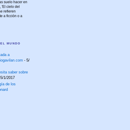
las suelo hacer en
 'El cielo del
e refieren
 a ficción o a
 EL MUNDO
lada a
iogavilan.com
- 5/
sita saber sobre
 5/1/2017
ía de los
onard