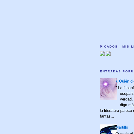
PICADOS - MIS 
ENTRADAS POPU
¿ Quién di
" La filoso
ocupars
verdad,
diga má
la literatura parece
fantas...
Martillo
Cuando el 