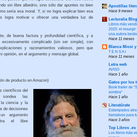
do sin libre albedrío, sino sólo dar apuntes no bien
Apostillas liter
mo sería esa moral. Y, si no logra explicar bien esa
Hace 9 meses
s logra motivar u ofrecer una verdadera luz de
Lecturalia Blo
Libros más vend
2025: el resurgir
una autora bests
nte, de buena factura y profundidad científica, y a
Hace 11 meses
o excesivamente complicado (sin ser simple), con
Blanca Miosi 
plicaciones y razonamientos valiosos, pero que
T E N S A I
mi opinión, en el argumento y mensaje global.
Hace 11 meses
Letra web
AVISO
Hace 1 año
ión de producto en Amazon)
Gatos por los 
Book trailer de 
 científicos del
sombra"
o sondea las
Hace 1 año
la ciencia y la
Literatúrate
ma de decisiones
Estampados atrac
 un argumento
llamativos para t
Hace 3 años
ntra el libre
Top Libros .es
Los libros más v