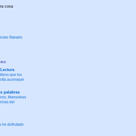
tra cosa
creo literario
ARO
 Lectura
libros que los
sofía aconsejan
as palabras
eros, Mansoleas
ncias del
 he disfrutado