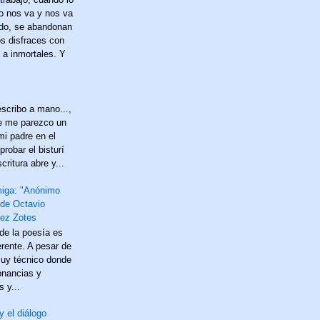
no nos va y nos va
do, se abandonan
os disfraces con
 a inmortales. Y
scribo a mano...,
e me parezco un
mi padre en el
probar el bisturí
critura abre y...
miga: "Anónimo
 de Octavio
ez Zotes
 de la poesía es
erente. A pesar de
uy técnico donde
onancias y
 y...
y el diálogo