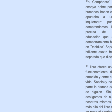
En 'Compórtate',
ensayo sobre por
humanos hacen el
apuntaba a un
inquietante: 
comprendamos l
precisa de n
educación que 
comportamiento hu
en 'Decidido', Sap
brillante asalto 
separado que dice 
El libro ofrece u
funcionamiento d
emoción y entre e
vida. Sapolsky no
parte la historia
de alguien. Sin
desligarnos de n
nosotros mismos.
más allá del libre
en torno al castig