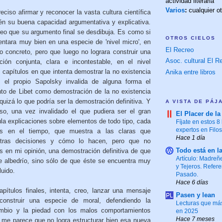
actividad literaria
Varios
:
cualquier o
eciso afirmar y reconocer la vasta cultura científica
ién su buena capacidad argumentativa y explicativa.
reo que su argumento final se desdibuja. Es como si
OTROS CIELOS
ntara muy bien en una especie de 'nivel micro', en
El Recreo
 concreto, pero que luego no lograra construir una
Asoc. cultural El Re
ión conjunta, clara e incontestable, en el nivel
 capítulos en que intenta demostrar la no existencia
Anika entre libros
o, el propio Sapolsky invalida de alguna forma el
to de Libet como demostración de la no existencia
, quizá lo que podría ser la demostración definitiva. Y
A VISTA DE PÁJ
o, una vez invalidado el que pudiera ser el gran
El Placer de la
a explicaciones sobre elementos de todo tipo, cada
Fíjate en estos 8 
expertos en Filo
s en el tiempo, que muestra a las claras que
Hace 1 día
stras decisiones y cómo lo hacen, pero que no
Todo está en l
 en mi opinión, una demostración definitiva de que
Artículo: Madreñ
re albedrío, sino sólo de que éste se encuentra muy
y Tejeros. Refere
luido.
Pasado.
Hace 6 días
pítulos finales, intenta, creo, lanzar una mensaje
Pasen y lean
construir una especie de moral, defendiendo la
Lecturas que más
ambio y la piedad con los malos comportamientos
en 2025
Hace 7 meses
, me parece que no logra estructurar bien esa nueva