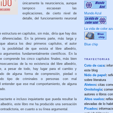
únicamente la neurociencia, aunque
tampoco escasean las
explicaciones, de cierto nivel de
Mundo Azul
detalle, del funcionamiento neuronal
La vida de color az
 estructura en capítulos, sin más, diría que hay dos
e diferenciadas. En la primera parte, más larga y
 que abarca los diez primeros capítulos, el autor
Blue chip
la posibilidad de que exista el libre albedrío,
llo argumentos fundamentalmente científicos. En la
e comprende los cinco capítulos finales, más bien
TRAYECTORIAS
onsecuencias de la no existencia del libre albedrío,
Coto de caza
:
info
e, a pesar de todo, hay lugar para el cambio y
este blog
ndo de alguna forma de comprensión, piedad o
Nido de papel
:
refl
odo tipo de criminales o personas con mal
sobre literatura
l entender que ese mal comportamiento, de alguna
Aleteos
:
citas com
ado.
Ornitología
:
comen
autores o libros co
Altos vuelos
:
refl
pactante e incluso inquietante que pueda resultar la
elevadas de lo habi
e albedrío, este libro me ha producido una sensación
Picados
:
informaci
ontradictoria, en cuanto a su línea argumental.