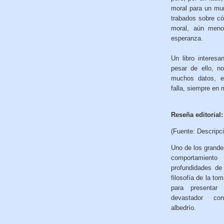
moral para un mun
trabados sobre có
moral, aún meno
esperanza.
Un libro interesa
pesar de ello, n
muchos datos, ex
falla, siempre en 
Reseña editorial:
(Fuente: Descripc
Uno de los grandes
comportamient
profundidades de 
filosofía de la to
para presentar
devastador co
albedrío.