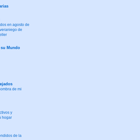
arias
g
idos en agosto de
 veraniego de
eller
y su Mundo
tejados
"Sombra de mi
tivos y
u hogar
endidos de la