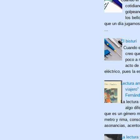
cotidia
golpean
los bell
que un día jugamos
...
El bisturí
" Cuando e
creo qu
poco a 
acto de 
eléctrico, pues la es
Lectura a
viajero"
Fernánd
La lectura
algo dif
que es un género m
metro y rima, cons
asonancias, acentos
La lectura 