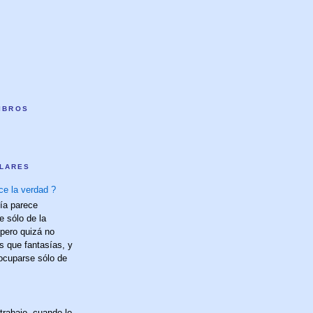
LIBROS
LARES
ce la verdad ?
fía parece
e sólo de la
 pero quizá no
s que fantasías, y
 ocuparse sólo de
trabajo, cuando lo