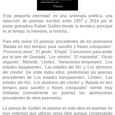
'
Esta pequeña eternidad
' es una antología poética, una
selección de poemas escritos entre 1957 y 2014 por el
poeta granadino Rafael Guillén donde la temática principal
es el tiempo, la memoria, la historia...
Para ello reúne 53 poemas procedentes de los poemarios
'
Balada en tres tiempos para saxofón y frases coloquiales
',
'
Pronuncio amor
', '
El gesto
', '
Elegía
', '
Cancionero para andar
por el aire de Granada
', '
Los vientos
', '
El manantial
', '
Gesto
segundo
', '
Moheda
', '
Límites
', '
Variaciones temporales
', '
Los
estados trasparentes
', '
Las edades del frío
' y '
Los dominios
del cóndor
'. De entre todos ellos, predominan los poemas
procedentes de '
Los estados transparentes
', '
Límites
', '
Las
edades del frío
', '
Los dominios del cóndor
' y '
Balada en tres
tiempos para saxofón y frases coloquiales
' siendo muy
limitadas (normalmente un poema) las aportaciones
procedentes de otros poemarios.
La poesía de Guillén se plasma en esta obra en poemas no
muy extensos que utilizan verso libre aunque conservando